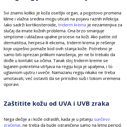
Svi znamo koliko je koža osetljiv organ, a pogotovo promena
klime i vlažna sredina mogu uticati na pojavu raznih infekcija.
Iako sadrži kortikosteroide,
triderm krema
je nezamenjiva za
slučaj da imate kožnih problema. Ona brzo smanjuje
simptome i ublažava upalne procese na koži. Ako patite od
dermatitisa, herpesa ili ekcema, triderm krema je rešenje
koje uspešno pomaže kod ovih stanja kože. Potrebno je
samo biti oprezan prilikom nanošenja, jer ne bi trebalo da
dođe u kontakt sa očima. Tanak sloj triderm kreme se
laganim pokretima utrljava na regiju koja je upaljena, i to
uglavnom ujutru i uveče. Namazanu regiju nikako ne treba
umotavati, već ostaviti da se prirodno suši i tokom vremena
oporavi.
Zaštitite kožu od UVA i UVB zraka
Nega dečije a i kože odraslih, kada je u pitanju
sunčevo
zračenje
, ne treba da bude ograničena samo na letnji period.