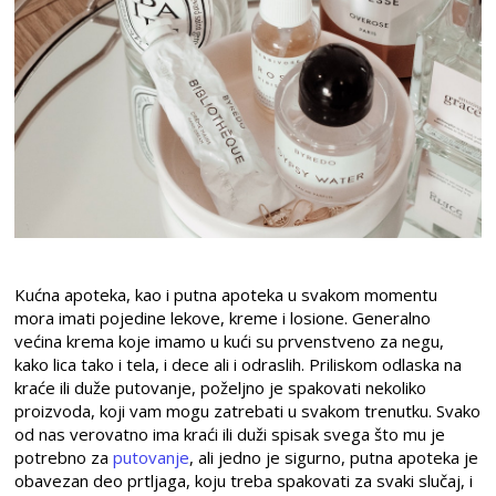
Kućna apoteka, kao i putna apoteka u svakom momentu
mora imati pojedine lekove, kreme i losione. Generalno
većina krema koje imamo u kući su prvenstveno za negu,
kako lica tako i tela, i dece ali i odraslih. Priliskom odlaska na
kraće ili duže putovanje, poželjno je spakovati nekoliko
proizvoda, koji vam mogu zatrebati u svakom trenutku. Svako
od nas verovatno ima kraći ili duži spisak svega što mu je
potrebno za
putovanje
, ali jedno je sigurno, putna apoteka je
obavezan deo prtljaga, koju treba spakovati za svaki slučaj, i