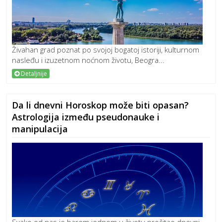
Živahan grad poznat po svojoj bogatoj istoriji, kulturnom
nasleđu i izuzetnom noćnom životu, Beogra...
Detaljnije
Da li dnevni Horoskop može biti opasan?
Astrologija između pseudonauke i
manipulacija
Svako od nas je barem jednom u životu pročitao dnevni