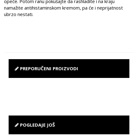
opeče. Potom ranu pokušajte da rashladite i na kraju
namažite antihistaminskom kremom, pa će i neprijatnost
ubrzo nestati.
PREPORUČENI PROIZVODI
POGLEDAJE JOŠ