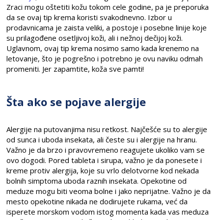
Zraci mogu oštetiti kožu tokom cele godine, pa je preporuka
da se ovaj tip krema koristi svakodnevno. Izbor u
prodavnicama je zaista veliki, a postoje i posebne linije koje
su prilagođene osetljivoj koži, ali i nežnoj dečijoj koži.
Uglavnom, ovaj tip krema nosimo samo kada krenemo na
letovanje, što je pogrešno i potrebno je ovu naviku odmah
promeniti. Jer zapamtite, koža sve pamti!
Šta ako se pojave alergije
Alergije na putovanjima nisu retkost. Najčešće su to alergije
od sunca i uboda insekata, ali česte su i alergije na hranu.
Važno je da brzo i pravovremeno reagujete ukoliko vam se
ovo dogodi. Pored tableta i sirupa, važno je da ponesete i
kreme protiv alergija, koje su vrlo delotvorne kod nekada
bolnih simptoma uboda raznih insekata. Opekotine od
meduze mogu biti veoma bolne i jako neprijatne. Važno je da
mesto opekotine nikada ne dodirujete rukama, već da
isperete morskom vodom istog momenta kada vas meduza