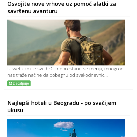
Osvojite nove vrhove uz pomoć alatki za
savršenu avanturu
U svetu koji je sve brži i neprestano se menja, mnogi od
nas traže načine da pobegnu od svakodnevnic...
Detaljnije
Najlepši hoteli u Beogradu - po svačijem
ukusu