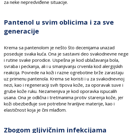
za neke nepredviđene situacije.
Pantenol u svim oblicima i za sve
generacije
Krema sa pantenolom je nešto što decenijama unazad
poseduje svaka kuća. Ona je sastavni deo svakodnevne nege
i rutine svake porodice. Uspešna je kod ublažavanja bola,
svraba i peckanja, ali i u smanjivanju crvenila kod alergijskih
reakcija. Povrede na koži i razne ogrebotine brže zarastaju
uz primenu pantenola. Krema se koristi i u za svakodnevnoj
nezi, kao i regeneraciji svih tipova kože, za oporavak suve i
grube kože ruku. Nezamenjiva je kod oporavka ispucalih
usana. Ona je odlična i tretmanima protiv starenja kože, jer
koži obezbeđuje sve potrebne hranljive materije, kao i
elastičnost koja je čini mlađom.
Zbogom gljivičnim infekcijama