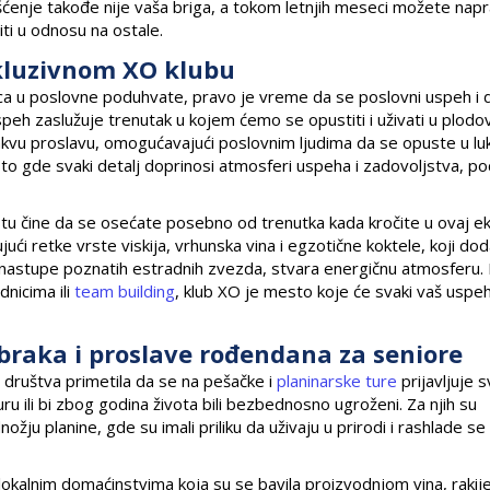
enje takođe nije vaša briga, a tokom letnjih meseci možete naprav
ti u odnosu na ostale.
skluzivnom XO klubu
ca u poslovne poduhvate, pravo je vreme da se poslovni uspeh i
speh zaslužuje trenutak u kojem ćemo se opustiti i uživati u plodo
kvu proslavu, omogućavajući poslovnim ljudima da se opuste u l
sto gde svaki detalj doprinosi atmosferi uspeha i zadovoljstva, po
tu čine da se osećate posebno od trenutka kada kročite u ovaj ek
jući retke vrste viskija, vrhunska vina i egzotične koktele, koji do
 nastupe poznatih estradnih zvezda, stvara energičnu atmosferu.
dnicima ili
team building
, klub XO je mesto koje će svaki vaš uspeh 
 braka i proslave rođendana za seniore
a društva primetila da se na pešačke i
planinarske ture
prijavljuje s
uru ili bi zbog godina života bili bezbednosno ugroženi. Za njih su
ožju planine, gde su imali priliku da uživaju u prirodi i rashlade s
okalnim domaćinstvima koja su se bavila proizvodnjom vina, rakije