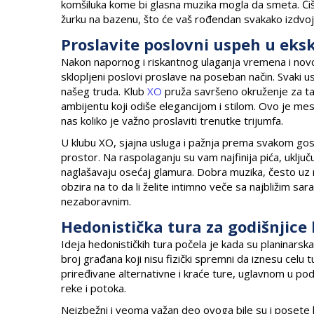
komšiluka kome bi glasna muzika mogla da smeta. Čišć
žurku na bazenu, što će vaš rođendan svakako izdvoji
Proslavite poslovni uspeh u ek
Nakon napornog i riskantnog ulaganja vremena i nov
sklopljeni poslovi proslave na poseban način. Svaki u
našeg truda. Klub
XO
pruža savršeno okruženje za ta
ambijentu koji odiše elegancijom i stilom. Ovo je me
nas koliko je važno proslaviti trenutke trijumfa.
U klubu XO, sjajna usluga i pažnja prema svakom gos
prostor. Na raspolaganju su vam najfinija pića, uključu
naglašavaju osećaj glamura. Dobra muzika, često uz
obzira na to da li želite intimno veče sa najbližim sara
nezaboravnim.
Hedonistička tura za godišnjice
Ideja hedonističkih tura počela je kada su planinarsk
broj građana koji nisu fizički spremni da iznesu celu t
priređivane alternativne i kraće ture, uglavnom u podn
reke i potoka.
Neizbežni i veoma važan deo ovoga bile su i posete l