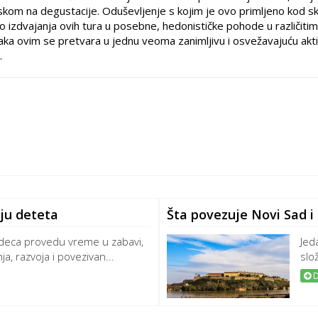
skom na degustacije. Oduševljenje s kojim je ovo primljeno kod s
o izdvajanja ovih tura u posebne, hedonističke pohode u različitim
raka ovim se pretvara u jednu veoma zanimljivu i osvežavajuću akt
.
nju deteta
Šta povezuje Novi Sad 
 deca provedu vreme u zabavi,
Jed
a, razvoja i povezivan...
slo
D