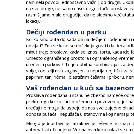
nam neki povodi jednostavno važniji od drugih. Ukol
na sve druge, ne samo naše, nego i tuđe proslave ist
razmišljamo malo drugačije, da ne sledimo već utaban
lokaciju.
Dečiji rođendan u parku
Koliko smo puta do sada bili na dečijem rođendanu i
odvijati? Zna se kako se dočekuju gosti i da deca odl
minut traje proslava, kada se iznosi torta, kada ide f
Umesto ograničenog prostora i ograničenog vremena, 
uređenih parkova? To je dobitna kombinacija i za dec
volje, roditelji nisu zaglavljeni u neprijatnoj tišini z
papirnim tanjirićima i plastičnim čašama i priboru, n
Vaš rođendan u kući sa bazeno
Proslava rođendana u stanu neizbežno nameće određ
preko toga koliko ljudi možemo da pozovemo, jer nas
uređaji ne mogu da uspeju da nas sve zajedno ohlade.
odnosa pušača i nepušača u stanovima koji nemaju ter
Mnogo jednostavnije i atraktivnije rešenje je iznajmi
automatski otklonjena. Većina ovih kuća nalazi se na da