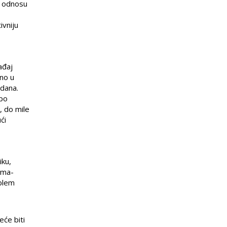
u odnosu
ivniju
ađaj
čno u
ndana.
epo
, do mile
ći
ku,
ima-
oblem
eće biti