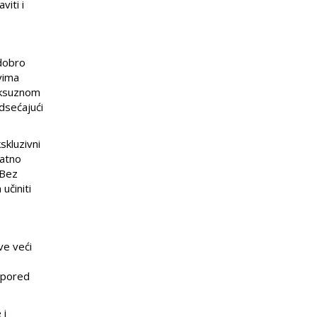
iti i
 dobro
vima
uksuznom
dsećajući
skluzivni
datno
 Bez
učiniti
ve veći
e pored
 i