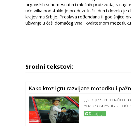
organskih suhomesnatih i mlečnih proizvoda, s nagla
učesnika podstaklo je preduzetnički duh i dovelo je d
krajevima Srbije. Proslava rođendana ili godišnjice b
uživanje u čaši domaćeg vina i kvalitetnom mezetluku
Srodni tekstovi:
Kako kroz igru razvijate motoriku i paž
Igra nije samo način da
ona je osnovni alat učenj
Detaljnije