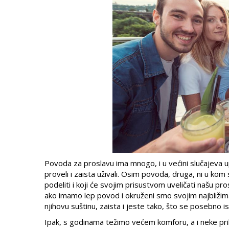
Povoda za proslavu ima mnogo, i u većini slučajeva u
proveli i zaista uživali. Osim povoda, druga, ni u ko
podeliti i koji će svojim prisustvom uveličati našu p
ako imamo lep povod i okruženi smo svojim najbližima
njihovu suštinu, zaista i jeste tako, što se posebno i
Ipak, s godinama težimo većem komforu, a i neke pril