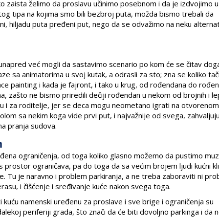
iko zaista želimo da proslavu učinimo posebnom i da je izdvojimo 
og tipa na kojima smo bili bezbroj puta, možda bismo trebali da
i, hiljadu puta pređeni put, nego da se odvažimo na neku alternat
 unapred već mogli da sastavimo scenario po kom će se čitav dog
aze sa animatorima u svoj kutak, a odrasli za sto; zna se koliko ta
ace painting i kada je fajront, i tako u krug, od rođendana do rođe
zašto ne bismo priredili dečiji rođendan u nekom od brojnih i l
u i za roditelje, jer se deca mogu neometano igrati na otvorenom
a stolom sa nekim koga vide prvi put, i najvažnije od svega, zahvaljuju
ema pranja sudova.
m
ena ograničenja, od toga koliko glasno možemo da pustimo muzi
 prostor ograničava, pa do toga da sa većim brojem ljudi kućni kl
 Tu je naravno i problem parkiranja, a ne treba zaboraviti ni pr
asu, i čišćenje i sređivanje kuće nakon svega toga.
ti kuću namenski uređenu za proslave i sve brige i ograničenja su
lekoj periferiji grada, što znači da će biti dovoljno parkinga i da n