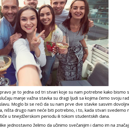
pravo je to jedna od tri stvari koje su nam potrebne kako bismo 
m slučaju manje važna stavka su dragi ljudi sa kojima ćemo svoju ra
roslavu. Moglo bi se reći da su nam prve dve stavke sasvim dovoljne
, ništa drugo nam neće biti potrebno, i to, kada stvari svedemo 
stiče u tinejdžerskom periodu ili tokom studentskih dana.
ike jednostavno želimo da učinimo svečanijim i damo im na značaju,