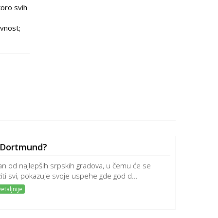
koro svih
ivnost;
i Dortmund?
an od najlepših srpskih gradova, u čemu će se
žiti svi, pokazuje svoje uspehe gde god d...
etaljnije