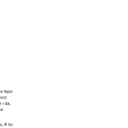
se lepo
dost
 i da,
na
 ili su