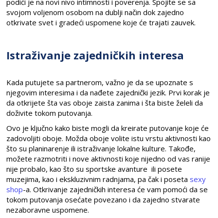
podići je na novi nivo intimnosti i poverenja. Spojite se sa
svojom voljenom osobom na dublji način dok zajedno
otkrivate svet i gradeći uspomene koje će trajati zauvek.
Istraživanje zajedničkih interesa
Kada putujete sa partnerom, važno je da se upoznate s
njegovim interesima i da nađete zajednički jezik. Prvi korak je
da otkrijete šta vas oboje zaista zanima i šta biste želeli da
doživite tokom putovanja.
Ovo je ključno kako biste mogli da kreirate putovanje koje će
zadovoljiti oboje. Možda oboje volite istu vrstu aktivnosti kao
što su planinarenje ili istraživanje lokalne kulture. Takođe,
možete razmotriti i nove aktivnosti koje nijedno od vas ranije
nije probalo, kao što su sportske avanture ili posete
muzejima, kao i ekskluzivnim radnjama, pa čak i poseta
sexy
shop
-a. Otkrivanje zajedničkih interesa će vam pomoći da se
tokom putovanja osećate povezano i da zajedno stvarate
nezaboravne uspomene.