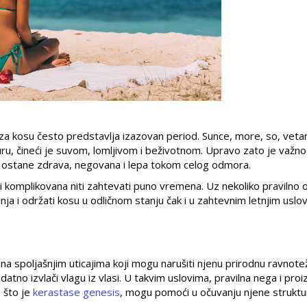
 za kosu često predstavlja izazovan period. Sunce, more, so, vetar
u, čineći je suvom, lomljivom i beživotnom. Upravo zato je važno
a ostane zdrava, negovana i lepa tokom celog odmora.
i komplikovana niti zahtevati puno vremena. Uz nekoliko pravilno 
nja i održati kosu u odličnom stanju čak i u zahtevnim letnjim uslo
u
 spoljašnjim uticajima koji mogu narušiti njenu prirodnu ravnote
datno izvlači vlagu iz vlasi. U takvim uslovima, pravilna nega i proiz
o što je
kerastase genesis
, mogu pomoći u očuvanju njene struktur