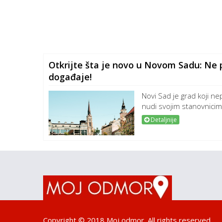
Otkrijte šta je novo u Novom Sadu: Ne 
događaje!
Novi Sad je grad koji ne
nudi svojim stanovnicima
Detaljnije
Copyright © 2018 Moj odmor. All rights reserved.