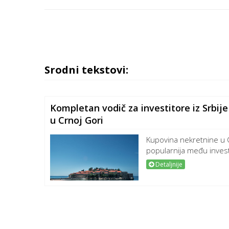
Srodni tekstovi:
Kompletan vodič za investitore iz Srbij
u Crnoj Gori
Kupovina nekretnine u C
popularnija među investit
Detaljnije