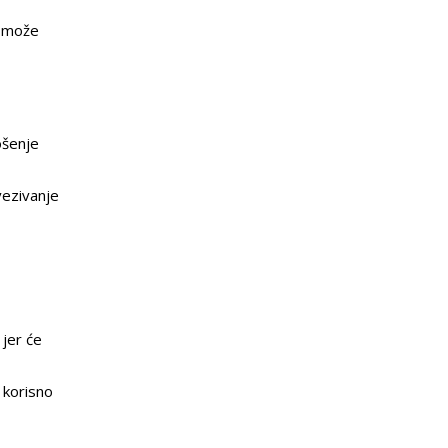
a može
ošenje
 vezivanje
 jer će
 korisno