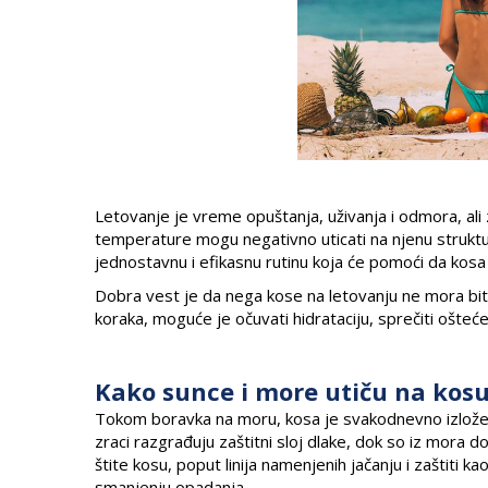
Letovanje je vreme opuštanja, uživanja i odmora, ali
temperature mogu negativno uticati na njenu struktur
jednostavnu i efikasnu rutinu koja će pomoći da kos
Dobra vest je da nega kose na letovanju ne mora bit
koraka, moguće je očuvati hidrataciju, sprečiti ošteće
Kako sunce i more utiču na kos
Tokom boravka na moru, kosa je svakodnevno izložena
zraci razgrađuju zaštitni sloj dlake, dok so iz mora do
štite kosu, poput linija namenjenih jačanju i zaštiti ka
smanjenju opadanja.