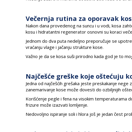
Večernja rutina za oporavak ko
Nakon dana provedenog na suncu i u vodi, kosa zaht
kosu i hidratantni regenerator osnovni su koraci veče
Jednom do dva puta nedeljno preporučuje se upotreba
vraćanju vlage i jačanju strukture kose.
Važno je da se kosa suši prirodno kada god je to mo
Najčešće greške koje oštećuju k
Jedna od najčešćih grešaka jeste preskakanje nege z
zanemarivanje kose može dovesti do ozbiljnijih ošte
Korišćenje pegle i fena na visokim temperaturama d
frizure može izazvati lomljenje.
Nedovoljno ispiranje soli i hlora još je jedan čest prob