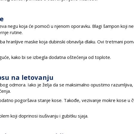
se
eva negu koja će pomoći u njenom oporavku. Blagi šampon koji ne
rnje rutine.
 hranljive maske koja dubinski obnavlja dlaku. Ovi tretmani pom
guće, kako bi se izbegla dodatna oštećenja od toplote.
osu na letovanju
bog odmora. Iako je želja da se maksimalno opustimo razumljiva,
ćenja.
odatno pogoršava stanje kose. Takođe, vezivanje mokre kose u č
lem koji doprinosi isušivanju i gubitku sjaja.