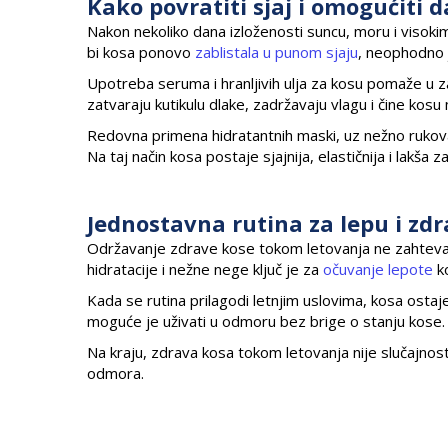
Kako povratiti sjaj i omogućiti 
Nakon nekoliko dana izloženosti suncu, moru i visoki
bi kosa ponovo
zablistala u punom sjaju
, neophodno j
Upotreba seruma i hranljivih ulja za kosu pomaže u zagl
zatvaraju kutikulu dlake, zadržavaju vlagu i čine kosu
Redovna primena hidratantnih maski, uz nežno rukova
Na taj način kosa postaje sjajnija, elastičnija i lakša z
Jednostavna rutina za lepu i zd
Održavanje zdrave kose tokom letovanja ne zahteva 
hidratacije i nežne nege ključ je za
očuvanje lepote
k
Kada se rutina prilagodi letnjim uslovima, kosa osta
moguće je uživati u odmoru bez brige o stanju kose.
Na kraju, zdrava kosa tokom letovanja nije slučajnost,
odmora.