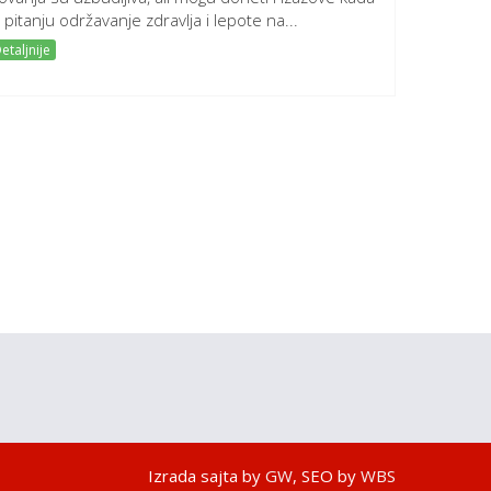
 pitanju održavanje zdravlja i lepote na...
etaljnije
Izrada sajta by
GW
, SEO by
WBS