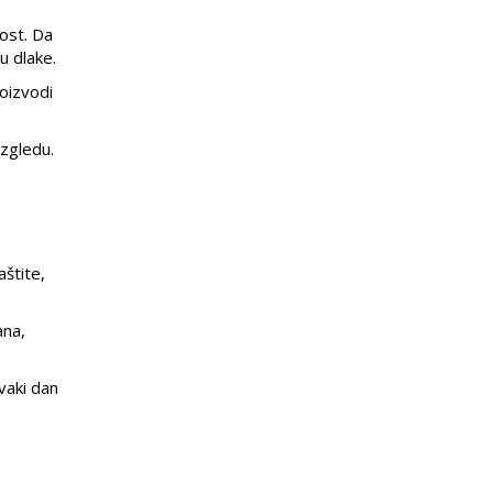
ost. Da
u dlake.
roizvodi
zgledu.
štite,
ana,
vaki dan