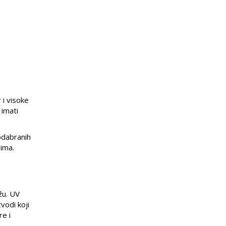
 i visoke
 imati
odabranih
vima.
žu. UV
vodi koji
e i