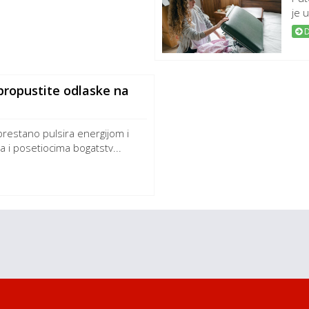
je u
D
propustite odlaske na
prestano pulsira energijom i
 i posetiocima bogatstv...