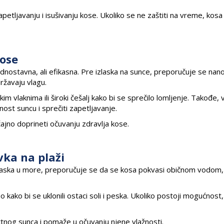
etljavanju i isušivanju kose. Ukoliko se ne zaštiti na vreme, kos
kose
dnostavna, ali efikasna. Pre izlaska na sunce, preporučuje se nan
ržavaju vlagu.
kim vlaknima ili široki češalj kako bi se sprečilo lomljenje. Takođe,
nost suncu i sprečiti zapetljavanje.
ajno doprineti očuvanju zdravlja kose.
ka na plaži
e ulaska u more, preporučuje se da se kosa pokvasi običnom vodom,
kako bi se uklonili ostaci soli i peska. Ukoliko postoji mogućnost,
ktnog sunca i pomaže u očuvanju njene vlažnosti.