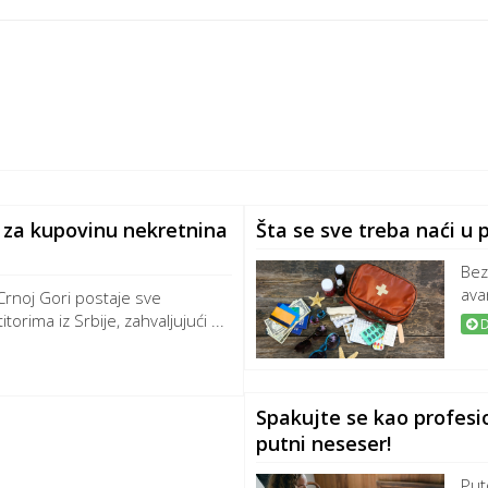
e za kupovinu nekretnina
Šta se sve treba naći u
Bez
ava
rnoj Gori postaje sve
orima iz Srbije, zahvaljujući ...
D
Spakujte se kao profesi
putni neseser!
Put