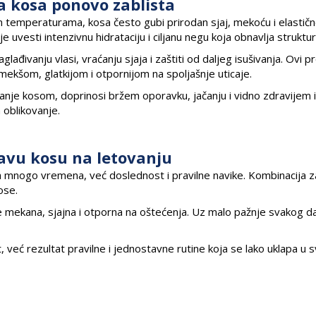
da kosa ponovo zablista
m temperaturama, kosa često gubi prirodan sjaj, mekoću i elastičn
e uvesti intenzivnu hidrataciju i ciljanu negu koja obnavlja struktur
ađivanju vlasi, vraćanju sjaja i zaštiti od daljeg isušivanja. Ovi p
 mekšom, glatkijom i otpornijom na spoljašnje uticaje.
nje kosom, doprinosi bržem oporavku, jačanju i vidno zdravijem i
a oblikovanje.
ravu kosu na letovanju
mnogo vremena, već doslednost i pravilne navike. Kombinacija za
ose.
je mekana, sjajna i otporna na oštećenja. Uz malo pažnje svakog d
 već rezultat pravilne i jednostavne rutine koja se lako uklapa u s