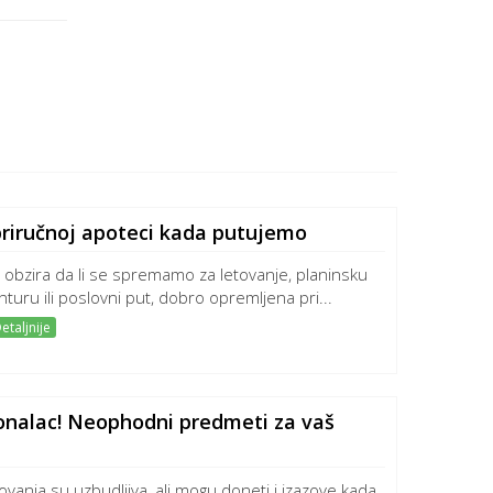
 priručnoj apoteci kada putujemo
 obzira da li se spremamo za letovanje, planinsku
nturu ili poslovni put, dobro opremljena pri...
etaljnije
onalac! Neophodni predmeti za vaš
ovanja su uzbudljiva, ali mogu doneti i izazove kada