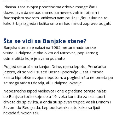
Planina Tara svojim posetiocima otkriva mnoge čari i
dozvoljava da se upoznamo sa
neverovatnim biljnim i
životinjskim svetom. Vidikovci nam pružaju „širu sliku“ na to
kako Srbija izgleda i
koliko smo mi
kao narod zapravo
bogati.
Šta se vidi sa Banjske stene?
Banjska stena se nalazi na
1065 metara
nadmorske
visine
i
udaljena je
oko 6 km od Mitrovca
, popularnog
odmarališta koje je svima poznato.
Pogled se pruža na
kanjon Drine,
njenu lepotu,
Perućačko
jezero
, ali se vidi i sused
Bosna i područje Osat
.
Priroda
zaista hipnotiše svojom lepotom
, a pogled ništa ne ometa pa
se mogu videti i detalji, ali i udaljene lokacije.
Neposredno ispod vidikovca
i one ograđene terase nalazi
se
Banjsko točilo
koje se u 19. veku koristilo za transport
drveta do splavišta, a onda su splavari trupce vozili Drinom i
Savom do Beograda.
Lep po
dsetnik na to kako su ljudi
nekada funkcionisali.