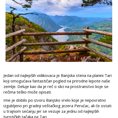
Jedan od najlepših
vidikovaca je Banjska stena na planini Tari
koji omogućava
fantastičan
pogled na prirodne lepote naše
zemlje.
Deluje kao da je reč o slici na prostranstvo koje se
rečima teško može opisati.
Ime je dobilo po izvoru Banjsko vrelo
koje je nepovratno
izgubljeno pri gradnji veštačkog jezera Perućac, ali će ostati
u trajnom sećanju jer se vezuje za jednu od najlepših
turističkih tačaka na
T
ari.