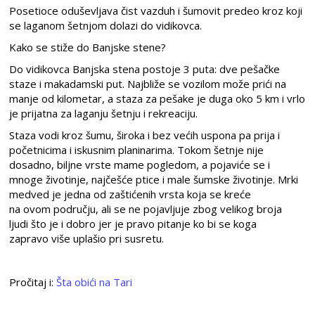
Posetioce oduševljava čist vazduh i šumovit predeo kroz koji
se laganom šetnjom
dolazi
do vidikovca.
Kako se stiže do Banjske stene?
Do vidikovca Banjska stena postoje 3 puta
:
dve pešačke
staze i makadamski put
. Najbliže se vozilom može prići na
manje od kilometar, a
staza za pešake je duga oko 5 km
i vrlo
je prijatna za laganju šetnju i rekreaciju.
Staza vodi
kroz šumu, široka i bez većih uspona
pa prija i
početnicima
i iskusnim planinarima. Tokom šetnje nije
dosadno,
biljne vrste mame pogledom
, a pojaviće se i
mnoge životinje
, najčešće
ptice i male šumske životinje
.
Mrki
medved
je jedna od zaštićenih vrsta
koja se kreće
na
ovom
području, ali se ne pojavljuje zbog velikog broja
ljudi
što je i dobro jer je
pravo
pitanje ko bi se
koga
zapravo
više uplaši
o pri susretu.
Pročitaj i:
Šta obići na Tari