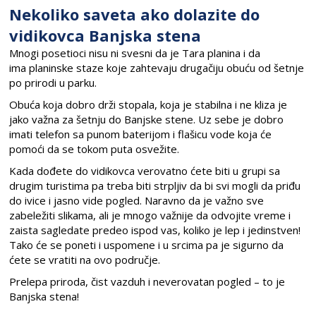
Nekoliko saveta ako dolazite do
vidikovca Banjska stena
Mnogi posetioci n
isu ni svesni
da je Tara planina i da
ima
planinske staze
koje zahtevaju drugačiju obuću od šetnje
po prirodi u parku.
Obuća koja dobro drži stopala, koja je stabilna
i ne kliza je
jako važna za še
t
nju do
Banjske stene
. Uz sebe je dobro
imati
telefon sa punom baterijom i flašicu vode
koja će
pomoći da se tokom puta osvežite.
Kada dođete do vidikovca verovatno ćete biti u grupi sa
drugim turistima pa treba biti strpljiv da bi svi mogli da priđu
do ivice i jasno vide pogled. Naravno da je važno sve
zabeležiti
slikama
, ali je mnogo važnije da odvojite vreme i
zaista sagledate predeo ispod vas, koliko je lep i jedinstven!
Tako će se poneti i uspomene
i u srcima
pa je
sigurno da
ćete se vratiti na ovo područje.
Prelepa priroda, čist vazduh i neverovatan pogled – to je
Banjska stena!