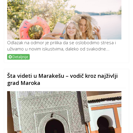
Odlazak na odmor je prilika da se oslobodimo stresa i
uživamo u novim iskustvima, daleko od svakodne...
Detaljnije
Šta videti u Marakešu – vodič kroz najživlji
grad Maroka