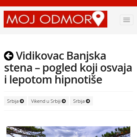
Vidikovac Banjska
stena – pogled koji osvaja
i lepotom hipnotiše
Srbija
Vikend u Srbiji
Srbija