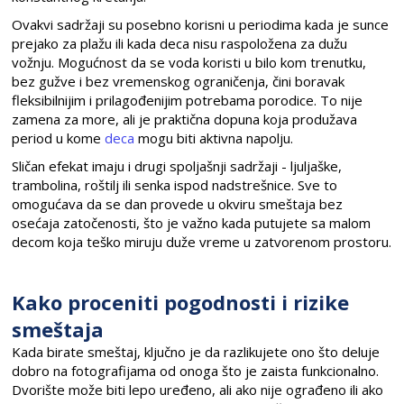
Ovakvi sadržaji su posebno korisni u periodima kada je sunce
prejako za plažu ili kada deca nisu raspoložena za dužu
vožnju. Mogućnost da se voda koristi u bilo kom trenutku,
bez gužve i bez vremenskog ograničenja, čini boravak
fleksibilnijim i prilagođenijim potrebama porodice. To nije
zamena za more, ali je praktična dopuna koja produžava
period u kome
deca
mogu biti aktivna napolju.
Sličan efekat imaju i drugi spoljašnji sadržaji - ljuljaške,
trambolina, roštilj ili senka ispod nadstrešnice. Sve to
omogućava da se dan provede u okviru smeštaja bez
osećaja zatočenosti, što je važno kada putujete sa malom
decom koja teško miruju duže vreme u zatvorenom prostoru.
Kako proceniti pogodnosti i rizike
smeštaja
Kada birate smeštaj, ključno je da razlikujete ono što deluje
dobro na fotografijama od onoga što je zaista funkcionalno.
Dvorište može biti lepo uređeno, ali ako nije ograđeno ili ako