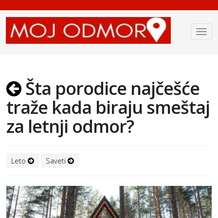
Šta porodice najčešće
traže kada biraju smeštaj
za letnji odmor?
Leto
Saveti