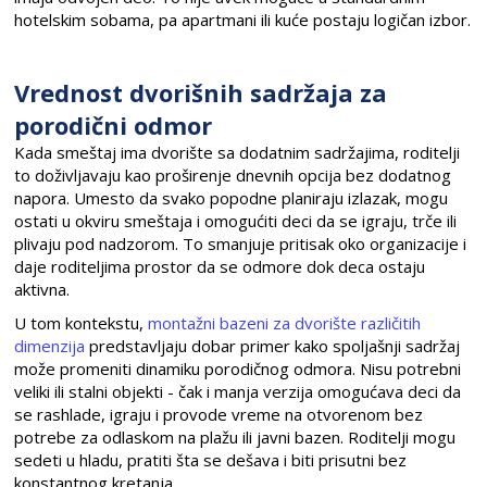
hotelskim sobama, pa apartmani ili kuće postaju logičan izbor.
Vrednost dvorišnih sadržaja za
porodični odmor
Kada smeštaj ima dvorište sa dodatnim sadržajima, roditelji
to doživljavaju kao proširenje dnevnih opcija bez dodatnog
napora. Umesto da svako popodne planiraju izlazak, mogu
ostati u okviru smeštaja i omogućiti deci da se igraju, trče ili
plivaju pod nadzorom. To smanjuje pritisak oko organizacije i
daje roditeljima prostor da se odmore dok deca ostaju
aktivna.
U tom kontekstu,
montažni bazeni za dvorište različitih
dimenzija
predstavljaju dobar primer kako spoljašnji sadržaj
može promeniti dinamiku porodičnog odmora. Nisu potrebni
veliki ili stalni objekti - čak i manja verzija omogućava deci da
se rashlade, igraju i provode vreme na otvorenom bez
potrebe za odlaskom na plažu ili javni bazen. Roditelji mogu
sedeti u hladu, pratiti šta se dešava i biti prisutni bez
konstantnog kretanja.