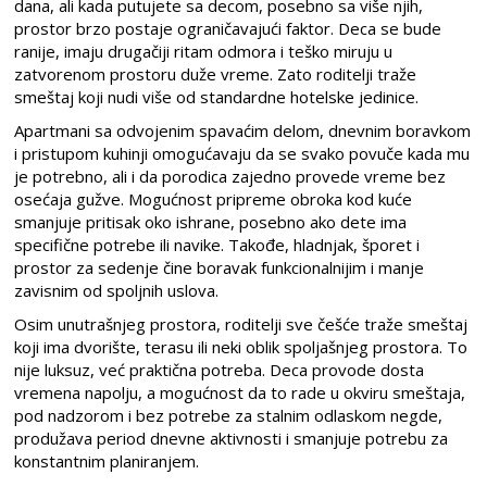
dana, ali kada putujete sa decom, posebno sa više njih,
prostor brzo postaje ograničavajući faktor. Deca se bude
ranije, imaju drugačiji ritam odmora i teško miruju u
zatvorenom prostoru duže vreme. Zato roditelji traže
smeštaj koji nudi više od standardne hotelske jedinice.
Apartmani sa odvojenim spavaćim delom, dnevnim boravkom
i pristupom kuhinji omogućavaju da se svako povuče kada mu
je potrebno, ali i da porodica zajedno provede vreme bez
osećaja gužve. Mogućnost pripreme obroka kod kuće
smanjuje pritisak oko ishrane, posebno ako dete ima
specifične potrebe ili navike. Takođe, hladnjak, šporet i
prostor za sedenje čine boravak funkcionalnijim i manje
zavisnim od spoljnih uslova.
Osim unutrašnjeg prostora, roditelji sve češće traže smeštaj
koji ima dvorište, terasu ili neki oblik spoljašnjeg prostora. To
nije luksuz, već praktična potreba. Deca provode dosta
vremena napolju, a mogućnost da to rade u okviru smeštaja,
pod nadzorom i bez potrebe za stalnim odlaskom negde,
produžava period dnevne aktivnosti i smanjuje potrebu za
konstantnim planiranjem.