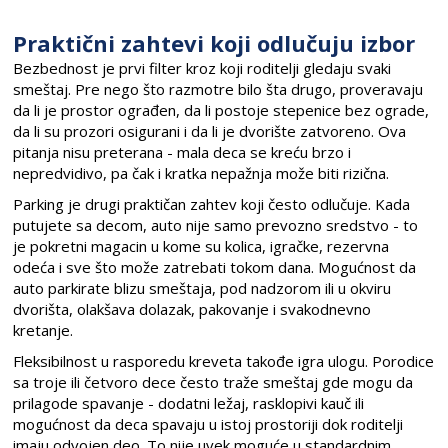
Praktični zahtevi koji odlučuju izbor
Bezbednost je prvi filter kroz koji roditelji gledaju svaki
smeštaj. Pre nego što razmotre bilo šta drugo, proveravaju
da li je prostor ograđen, da li postoje stepenice bez ograde,
da li su prozori osigurani i da li je dvorište zatvoreno. Ova
pitanja nisu preterana - mala deca se kreću brzo i
nepredvidivo, pa čak i kratka nepažnja može biti rizična.
Parking je drugi praktičan zahtev koji često odlučuje. Kada
putujete sa decom, auto nije samo prevozno sredstvo - to
je pokretni magacin u kome su kolica, igračke, rezervna
odeća i sve što može zatrebati tokom dana. Mogućnost da
auto parkirate blizu smeštaja, pod nadzorom ili u okviru
dvorišta, olakšava dolazak, pakovanje i svakodnevno
kretanje.
Fleksibilnost u rasporedu kreveta takođe igra ulogu. Porodice
sa troje ili četvoro dece često traže smeštaj gde mogu da
prilagode spavanje - dodatni ležaj, rasklopivi kauč ili
mogućnost da deca spavaju u istoj prostoriji dok roditelji
imaju odvojen deo. To nije uvek moguće u standardnim