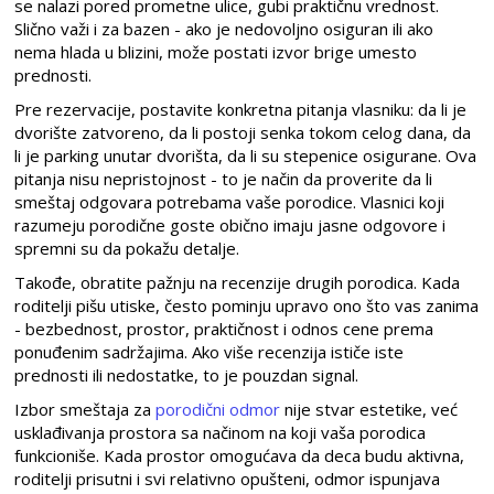
se nalazi pored prometne ulice, gubi praktičnu vrednost.
Slično važi i za bazen - ako je nedovoljno osiguran ili ako
nema hlada u blizini, može postati izvor brige umesto
prednosti.
Pre rezervacije, postavite konkretna pitanja vlasniku: da li je
dvorište zatvoreno, da li postoji senka tokom celog dana, da
li je parking unutar dvorišta, da li su stepenice osigurane. Ova
pitanja nisu nepristojnost - to je način da proverite da li
smeštaj odgovara potrebama vaše porodice. Vlasnici koji
razumeju porodične goste obično imaju jasne odgovore i
spremni su da pokažu detalje.
Takođe, obratite pažnju na recenzije drugih porodica. Kada
roditelji pišu utiske, često pominju upravo ono što vas zanima
- bezbednost, prostor, praktičnost i odnos cene prema
ponuđenim sadržajima. Ako više recenzija ističe iste
prednosti ili nedostatke, to je pouzdan signal.
Izbor smeštaja za
porodični odmor
nije stvar estetike, već
usklađivanja prostora sa načinom na koji vaša porodica
funkcioniše. Kada prostor omogućava da deca budu aktivna,
roditelji prisutni i svi relativno opušteni, odmor ispunjava