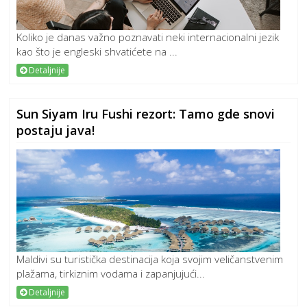
Koliko je danas važno poznavati neki internacionalni jezik
kao što je engleski shvatićete na ...
Detaljnije
Sun Siyam Iru Fushi rezort: Tamo gde snovi
postaju java!
Maldivi su turistička destinacija koja svojim veličanstvenim
plažama, tirkiznim vodama i zapanjujući...
Detaljnije