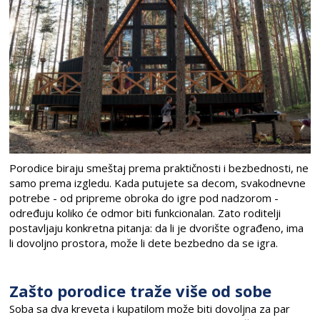
Porodice biraju smeštaj prema praktičnosti i bezbednosti, ne
samo prema izgledu. Kada putujete sa decom, svakodnevne
potrebe - od pripreme obroka do igre pod nadzorom -
određuju koliko će odmor biti funkcionalan. Zato roditelji
postavljaju konkretna pitanja: da li je dvorište ograđeno, ima
li dovoljno prostora, može li dete bezbedno da se igra.
Zašto porodice traže više od sobe
Soba sa dva kreveta i kupatilom može biti dovoljna za par