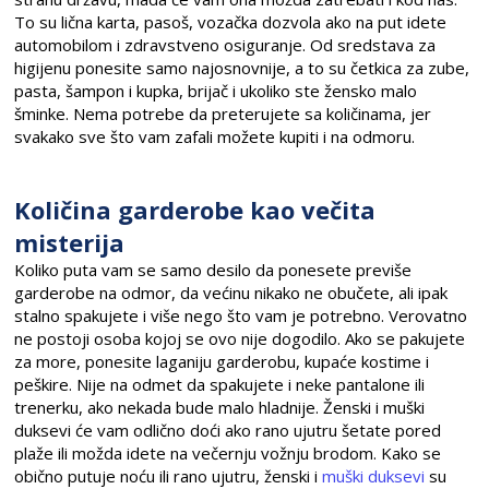
To su lična karta, pasoš, vozačka dozvola ako na put idete
automobilom i zdravstveno osiguranje. Od sredstava za
higijenu ponesite samo najosnovnije, a to su četkica za zube,
pasta, šampon i kupka, brijač i ukoliko ste žensko malo
šminke. Nema potrebe da preterujete sa količinama, jer
svakako sve što vam zafali možete kupiti i na odmoru.
Količina garderobe kao večita
misterija
Koliko puta vam se samo desilo da ponesete previše
garderobe na odmor, da većinu nikako ne obučete, ali ipak
stalno spakujete i više nego što vam je potrebno. Verovatno
ne postoji osoba kojoj se ovo nije dogodilo. Ako se pakujete
za more, ponesite laganiju garderobu, kupaće kostime i
peškire. Nije na odmet da spakujete i neke pantalone ili
trenerku, ako nekada bude malo hladnije. Ženski i muški
duksevi će vam odlično doći ako rano ujutru šetate pored
plaže ili možda idete na večernju vožnju brodom. Kako se
obično putuje noću ili rano ujutru, ženski i
muški duksevi
su