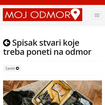
Spisak stvari koje
treba poneti na odmor
Saveti