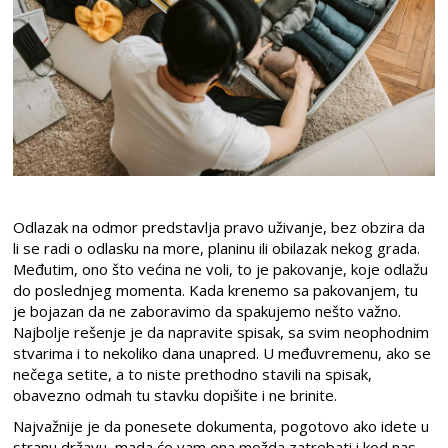
Odlazak na odmor predstavlja pravo uživanje, bez obzira da
li se radi o odlasku na more, planinu ili obilazak nekog grada.
Međutim, ono što većina ne voli, to je pakovanje, koje odlažu
do poslednjeg momenta. Kada krenemo sa pakovanjem, tu
je bojazan da ne zaboravimo da spakujemo nešto važno.
Najbolje rešenje je da napravite spisak, sa svim neophodnim
stvarima i to nekoliko dana unapred. U međuvremenu, ako se
nečega setite, a to niste prethodno stavili na spisak,
obavezno odmah tu stavku dopišite i ne brinite.
Najvažnije je da ponesete dokumenta, pogotovo ako idete u
stranu državu, mada će vam ona možda zatrebati i kod nas.