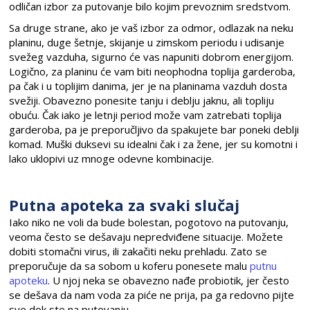
odličan izbor za putovanje bilo kojim prevoznim sredstvom.
Sa druge strane, ako je vaš izbor za odmor, odlazak na neku
planinu, duge šetnje, skijanje u zimskom periodu i udisanje
svežeg vazduha, sigurno će vas napuniti dobrom energijom.
Logično, za planinu će vam biti neophodna toplija garderoba,
pa čak i u toplijim danima, jer je na planinama vazduh dosta
svežiji. Obavezno ponesite tanju i deblju jaknu, ali topliju
obuću. Čak iako je letnji period može vam zatrebati toplija
garderoba, pa je preporučljivo da spakujete bar poneki deblji
komad. Muški duksevi su idealni čak i za žene, jer su komotni i
lako uklopivi uz mnoge odevne kombinacije.
Putna apoteka za svaki slučaj
Iako niko ne voli da bude bolestan, pogotovo na putovanju,
veoma često se dešavaju nepredviđene situacije. Možete
dobiti stomačni virus, ili zakačiti neku prehladu. Zato se
preporučuje da sa sobom u koferu ponesete malu
putnu
apoteku
. U njoj neka se obavezno nađe probiotik, jer često
se dešava da nam voda za piće ne prija, pa ga redovno pijte
sve dok ste na putovanju.