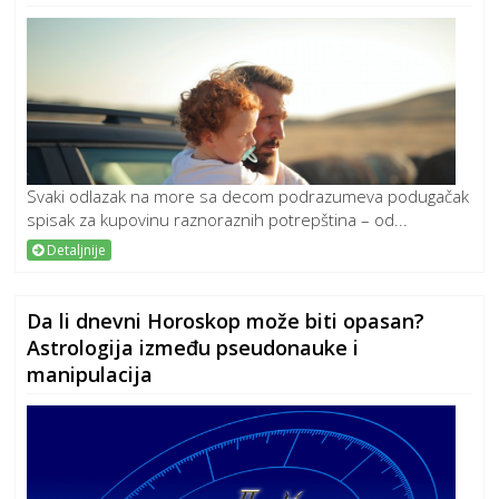
Svaki odlazak na more sa decom podrazumeva podugačak
spisak za kupovinu raznoraznih potrepština – od...
Detaljnije
Da li dnevni Horoskop može biti opasan?
Astrologija između pseudonauke i
manipulacija