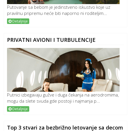
Putovanje sa bebom je jedinstveno iskustvo koje uz
pravilnu pripremu neće biti naporno ni roditeljim...
Detaljnije
PRIVATNI AVIONI I TURBULENCIJE
Putnici izbegavaju gužve i duga čekanja na aerodromima,
mogu da slete svuda gde postoji i najmanja p...
Detaljnije
Top 3 stvari za bezbrižno letovanje sa decom