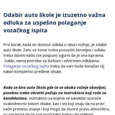
Odabir auto škole je izuzetno važna
odluka za uspešno polaganje
vozačkog ispita
Prvi korak, kada se donese odluka o obuci vožnje, je odabir
auto škole. Zato se tome treba posvetiti temeljno i odluku
treba doneti kada ste potpuno sigurni da je ona ispravna.
Dakle, nema potrebe za žurbom i ishitrenim odlukama.
Polaganje vozačkog ispita
treba da vam bude konačan cilj
nakon kompletno pređene obuke.
Kada se bira auto škola gde će se obuka vožnje obavljati,
posebno treba obratiti pažnju na instruktore koji rade sa
kandidatima.
Instruktori sa kojima se kandidat susreće
svakodnevno tokom obuke, kao i oni koji znaju da na pravi
način prenesu znanje i koji mogu da stvore pravu atmosferu,
su garancija da će sve proći kako treba i da prilikom