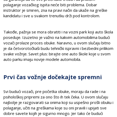
polaganje vozačkog ispita neće biti problema. Dobar
instruktor je smiren, zna na pravi način da ukaže na greške
kandidatu i sve u svakom trenutku drži pod kontrolom.
Takođe, pažnja se mora obratiti i na vozni park koji auto škola
poseduje. Izuzetno je važno na kakvim automobilima budući
vozači prolaze proces obuke. Naravno, u ovom slučaju bitno
je da četvorotočkaši budu tehnički ispravni i bezbedni prilikom
svake vožnje. Savet plus: birajte one auto škole koje u svom
auto parku imaju novije modele automobila.
Prvi čas vožnje dočekajte spremni
Svi budući vozači, pre početka obuke, moraju da rade i na
psihološkoj pripremi za ono što ih tek čeka. U ovom slučaju
najbolje je razgovarati sa onima koji su uspešno prošli obuku i
polaganje, učiti na greškama koje su oni pravili i upijati sve
dobre savete kojih je sigurno mnogo. Jer tako će budući