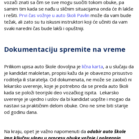
vozači znati sa čim se sve mogu suočiti tokom obuke, pa
samim tim kada se nađu u sličnim situacijama onda će ih lakše
i rešiti.
Prvi čas vožnje u auto školi Pavlin
može da vam bude
težak, ali zato su tu iskusni instruktori koji će učiniti da vam
svaki naredni čas bude lakši i opuštniji.
Dokumentaciju spremite na vreme
Prilikom upisa auto škole dovoljna je
lična karta
, a u slučaju da
je kandidat maloletan, propisi kažu da je obavezno prisustvo
roditelja ili staratelja. Od dokumenata, ne može se zaobići ni
lekarsko uverenje, koje je potrebno da se preda auto školi
kada se položi teorijski deo vozačkog ispita. Lekarsko
uverenje je ujedno i uslov da bi kandidat uopšte i mogao da
nastavi sa praktičnim delom obuke. Ono ne sme biti starije
od godinu dana.
Na kraju, opet je važno napomenuti da
odabir auto škole
ima ključnu ulogu u procesu obuke vožnje i polaganja