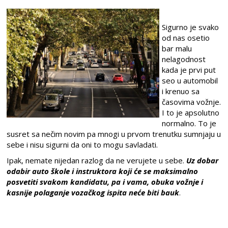
Sigurno je svako
od nas osetio
bar malu
nelagodnost
kada je prvi put
seo u automobil
i krenuo sa
časovima vožnje.
I to je apsolutno
normalno. To je
susret sa nečim novim pa mnogi u prvom trenutku sumnjaju u
sebe i nisu sigurni da oni to mogu savladati.
Ipak, nemate nijedan razlog da ne verujete u sebe.
Uz dobar
odabir auto škole i instruktora koji će se maksimalno
posvetiti svakom kandidatu, pa i vama, obuka vožnje i
kasnije polaganje vozačkog ispita neće biti bauk
.