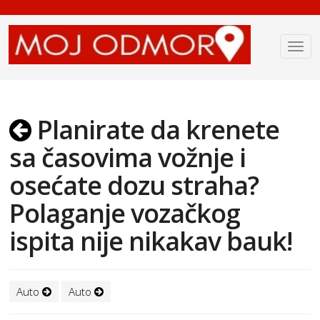
Planirate da krenete
sa časovima vožnje i
osećate dozu straha?
Polaganje vozačkog
ispita nije nikakav bauk!
Auto
Auto