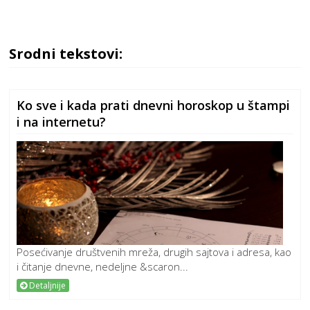
Srodni tekstovi:
Ko sve i kada prati dnevni horoskop u štampi
i na internetu?
Posećivanje društvenih mreža, drugih sajtova i adresa, kao
i čitanje dnevne, nedeljne &scaron...
Detaljnije