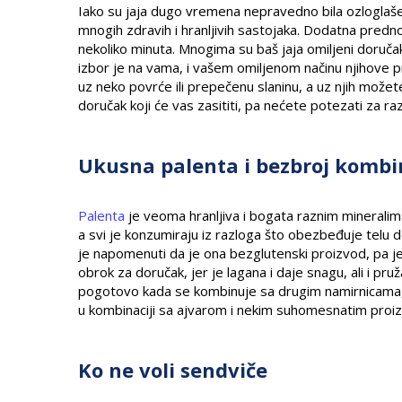
Iako su jaja dugo vremena nepravedno bila ozloglaše
mnogih zdravih i hranljivih sastojaka. Dodatna predn
nekoliko minuta. Mnogima su baš jaja omiljeni doručak,
izbor je na vama, i vašem omiljenom načinu njihove 
uz neko povrće ili prepečenu slaninu, a uz njih možet
doručak koji će vas zasititi, pa nećete potezati za r
Ukusna palenta i bezbroj kombi
Palenta
je veoma hranljiva i bogata raznim mineralima
a svi je konzumiraju iz razloga što obezbeđuje telu do
je napomenuti da je ona bezglutenski proizvod, pa je
obrok za doručak, jer je lagana i daje snagu, ali i pru
pogotovo kada se kombinuje sa drugim namirnicama, k
u kombinaciji sa ajvarom i nekim suhomesnatim proi
Ko ne voli sendviče