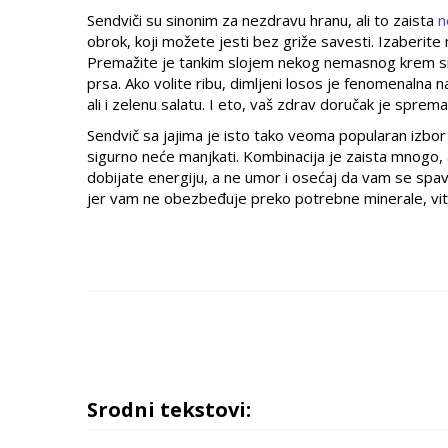
Sendviči su sinonim za nezdravu hranu, ali to zaista
n
obrok, koji možete jesti bez griže savesti. Izaberite ne
Premažite je tankim slojem nekog nemasnog krem sira i
prsa. Ako volite ribu, dimljeni losos je fenomenalna 
ali i zelenu salatu. I eto, vaš zdrav doručak je spre
Sendvič sa jajima je isto tako veoma popularan izbor
sigurno neće manjkati. Kombinacija je zaista mnogo, 
dobijate energiju, a ne umor i osećaj da vam se spa
jer vam ne obezbeđuje preko potrebne minerale, vita
Srodni tekstovi: