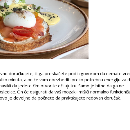
dovno doručkujete, ili ga preskačete pod izgovorom da nemate v
liko minuta, a on će vam obezbediti preko potrebnu energiju za 
vikli da jedete čim otvorite oči ujutru. Samo je bitno da ga ne
edice. On će osigurati da vaš mozak i mišići normalno funkcionišu, 
 ovo je dovoljno da počnete da praktikujete redovan doručak.