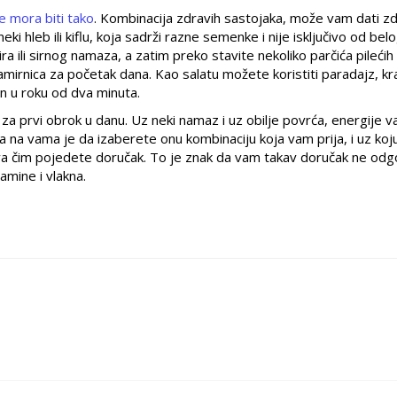
e mora biti tako
. Kombinacija zdravih sastojaka, može vam dati z
ki hleb ili kiflu, koja sadrži razne semenke i nije isključivo od bel
li sirnog namaza, a zatim preko stavite nekoliko parčića pilećih i
namirnica za početak dana. Kao salatu možete koristiti paradajz, k
man u roku od dva minuta.
 za prvi obrok u danu. Uz neki namaz i uz obilje povrća, energije 
a na vama je da izaberete onu kombinaciju koja vam prija, i uz koj
va čim pojedete doručak. To je znak da vam takav doručak ne odg
mine i vlakna.