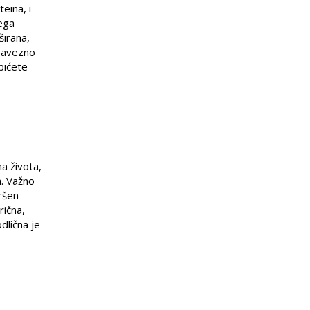
eina, i
vega
širana,
bavezno
bićete
a života,
a. Važno
ršen
rična,
dlična je