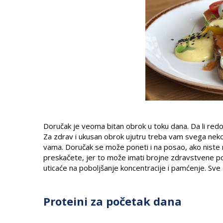
Doručak je veoma bitan obrok u toku dana. Da li re
Za zdrav i ukusan obrok ujutru treba vam svega neko
vama. Doručak se može poneti i na posao, ako niste na
preskačete, jer to može imati brojne zdravstvene posl
uticaće na poboljšanje koncentracije i pamćenje. Sve
Proteini za početak dana