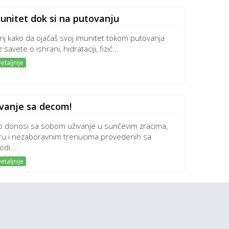
munitet dok si na putovanju
rij kako da ojačaš svoj imunitet tokom putovanja
 savete o ishrani, hidrataciji, fizič...
etaljnije
ovanje sa decom!
o donosi sa sobom uživanje u sunčevim zracima,
u i nezaboravnim trenucima provedenih sa
di...
etaljnije