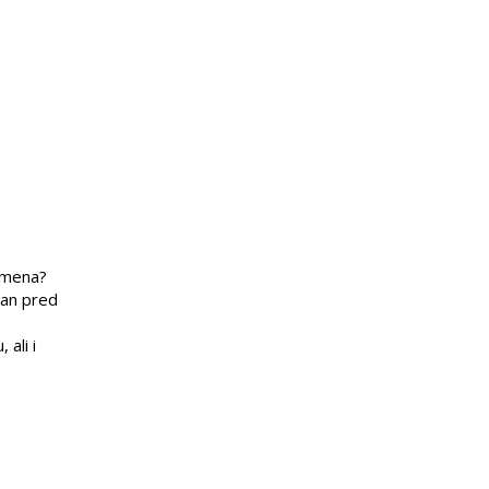
remena?
dan pred
ali i