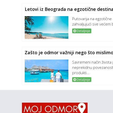
Letovi iz Beograda na egzotične destinac
Putovanja na egzotične 
zahvaljujući sve većem bro
Detaljnije
Zašto je odmor važniji nego što mislim
Savremeni način života
neprekidnu povezanost 
produkti...
Detaljnije