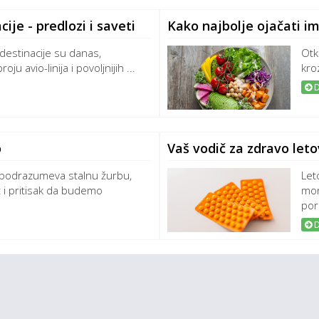
ije - predlozi i saveti
Kako najbolje ojačati i
destinacije su danas,
Otk
ju avio-linija i povoljnijih ...
kroz
D
o
Vaš vodič za zdravo let
 podrazumeva stalnu žurbu,
Let
i pritisak da budemo
mor
poro
D