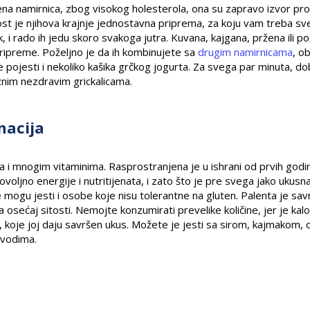
na namirnica, zbog visokog holesterola, ona su zapravo izvor prot
ost je njihova krajnje jednostavna priprema, za koju vam treba s
 i rado ih jedu skoro svakoga jutra. Kuvana, kajgana, pržena ili po
pripreme. Poželjno je da ih kombinujete sa
drugim namirnicama
, o
e pojesti i nekoliko kašika grčkog jogurta. Za svega par minuta, do
aznim nezdravim grickalicama.
nacija
 i mnogim vitaminima. Rasprostranjena je u ishrani od prvih godin
voljno energije i nutritijenata, i zato što je pre svega jako ukusn
 mogu jesti i osobe koje nisu tolerantne na gluten. Palenta je sav
ža osećaj sitosti. Nemojte konzumirati prevelike količine, jer je kalo
oje joj daju savršen ukus. Možete je jesti sa sirom, kajmakom, o
zvodima.