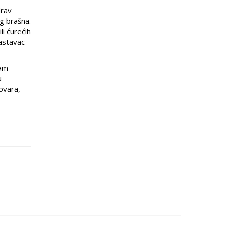
drav
og brašna.
li ćurećih
rastavac
vam
u
ovara,