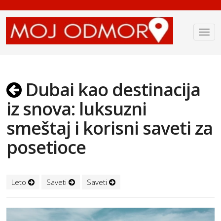
Dubai kao destinacija
iz snova: luksuzni
smeštaj i korisni saveti za
posetioce
Leto
Saveti
Saveti