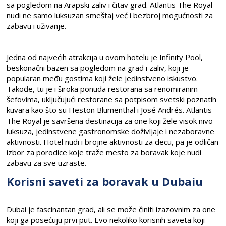
sa pogledom na Arapski zaliv i čitav grad. Atlantis The Royal
nudi ne samo luksuzan smeštaj već i bezbroj mogućnosti za
zabavu i uživanje.
Jedna od najvećih atrakcija u ovom hotelu je Infinity Pool,
beskonačni bazen sa pogledom na grad i zaliv, koji je
popularan među gostima koji žele jedinstveno iskustvo.
Takođe, tu je i široka ponuda restorana sa renomiranim
šefovima, uključujući restorane sa potpisom svetski poznatih
kuvara kao što su Heston Blumenthal i José Andrés. Atlantis
The Royal je savršena destinacija za one koji žele visok nivo
luksuza, jedinstvene gastronomske doživljaje i nezaboravne
aktivnosti. Hotel nudi i brojne aktivnosti za decu, pa je odličan
izbor za porodice koje traže mesto za boravak koje nudi
zabavu za sve uzraste.
Korisni saveti za boravak u Dubaiu
Dubai je fascinantan grad, ali se može činiti izazovnim za one
koji ga posećuju prvi put. Evo nekoliko korisnih saveta koji