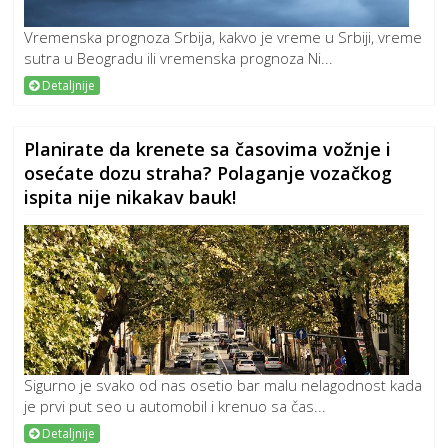
Vremenska prognoza Srbija, kakvo je vreme u Srbiji, vreme
sutra u Beogradu ili vremenska prognoza Ni...
Detaljnije
Planirate da krenete sa časovima vožnje i
osećate dozu straha? Polaganje vozačkog
ispita nije nikakav bauk!
Sigurno je svako od nas osetio bar malu nelagodnost kada
je prvi put seo u automobil i krenuo sa čas...
Detaljnije