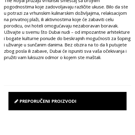
The Royal pružaju vrhunski smeštaj sa brojnim
pogodnostima koje zadovoljavaju različite ukuse. Bilo da ste
u potrazi za vrhunskim kulinarskim doživljajima, relaksacijom
na privatnoj plaži, ili aktivnostima koje će zabaviti celu
porodicu, ovi hoteli omogućavaju nezaboravan boravak.
Uživajte u svemu što Dubai nudi – od impozantne arhitekture
i bogate kulturne ponude do beskrajnih mogućnosti za šoping
i uživanje u sunčanim danima. Bez obzira na to da li putujete
zbog posla ili zabave, Dubai će ispuniti sva vaša očekivanja i
pružiti vam luksuzni odmor o kojem ste maštali.
PREPORUČENI PROIZVODI