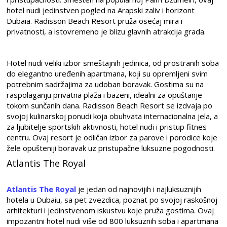
hotel nudi jedinstven pogled na Arapski zaliv i horizont
Dubaia. Radisson Beach Resort pruža osećaj mira i
privatnosti, a istovremeno je blizu glavnih atrakcija grada.
Hotel nudi veliki izbor smeštajnih jedinica, od prostranih soba
do elegantno uređenih apartmana, koji su opremljeni svim
potrebnim sadržajima za udoban boravak. Gostima su na
raspolaganju privatna plaža i bazeni, idealni za opuštanje
tokom sunčanih dana. Radisson Beach Resort se izdvaja po
svojoj kulinarskoj ponudi koja obuhvata internacionalna jela, a
za ljubitelje sportskih aktivnosti, hotel nudi i pristup fitnes
centru. Ovaj resort je odličan izbor za parove i porodice koje
žele opušteniji boravak uz pristupačne luksuzne pogodnosti.
Atlantis The Royal
Atlantis The Royal
je jedan od najnovijih i najluksuznijih
hotela u Dubaiu, sa pet zvezdica, poznat po svojoj raskošnoj
arhitekturi i jedinstvenom iskustvu koje pruža gostima. Ovaj
impozantni hotel nudi više od 800 luksuznih soba i apartmana