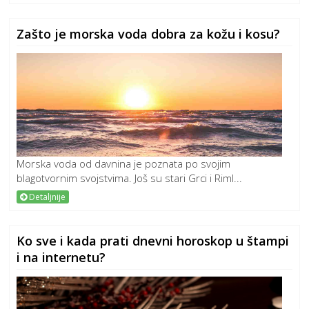
Zašto je morska voda dobra za kožu i kosu?
Morska voda od davnina je poznata po svojim
blagotvornim svojstvima. Još su stari Grci i Riml...
Detaljnije
Ko sve i kada prati dnevni horoskop u štampi
i na internetu?