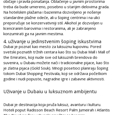
običaje i pravila ponašanja. Oblačenje u javnim prostorima
treba da bude umereno, posebno u starijim delovima grada.
Na hotelskim plažama i bazenima dozvoljeno je nošenje
standardne plažne odeće, ali u šoping centrima i na ulici
preporučuje se konzervativniji stil. Alkohol je dozvoljen u
licenciranim barovima i restoranima, ali je zabranjeno
konzumirati ga na javnim mestima.
4. uživanje u jedinstvenim šoping iskustvima
Dubai je poznat kao mesto za luksuznu kupovinu. Pored
svetski poznatih tržnih centara kao što su Dubai Mall i Mall of
the Emirates, koji nude sve od luksuznih brendova do
suvenira, u Dubaiu možete naći i tradicionalne pijace, kao što
je zlatna pijaca (Gold Souk). Mnogi posetioci planiraju šoping
tokom Dubai Shopping Festivala, koji se održava početkom
godine i nudi popuste, nagradne igre i zabavne aktivnosti.
Uživanje u Dubaiu u luksuznom ambijentu
Dubai je destinacija koja pruža luksuz, avanturu i kulturu.
Hoteli poput Radisson Beach Resort Palm Jumeirah i Atlantis