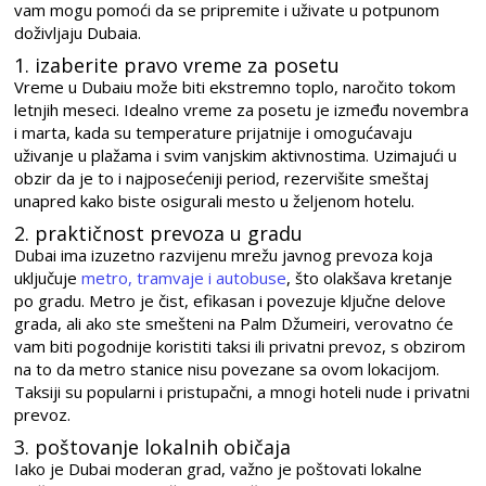
vam mogu pomoći da se pripremite i uživate u potpunom
doživljaju Dubaia.
1. izaberite pravo vreme za posetu
Vreme u Dubaiu može biti ekstremno toplo, naročito tokom
letnjih meseci. Idealno vreme za posetu je između novembra
i marta, kada su temperature prijatnije i omogućavaju
uživanje u plažama i svim vanjskim aktivnostima. Uzimajući u
obzir da je to i najposećeniji period, rezervišite smeštaj
unapred kako biste osigurali mesto u željenom hotelu.
2. praktičnost prevoza u gradu
Dubai ima izuzetno razvijenu mrežu javnog prevoza koja
uključuje
metro, tramvaje i autobuse
, što olakšava kretanje
po gradu. Metro je čist, efikasan i povezuje ključne delove
grada, ali ako ste smešteni na Palm Džumeiri, verovatno će
vam biti pogodnije koristiti taksi ili privatni prevoz, s obzirom
na to da metro stanice nisu povezane sa ovom lokacijom.
Taksiji su popularni i pristupačni, a mnogi hoteli nude i privatni
prevoz.
3. poštovanje lokalnih običaja
Iako je Dubai moderan grad, važno je poštovati lokalne