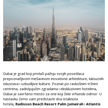
Dubai je grad koji privlači pažnju svojih posetilaca
prepoznatljivom mešavinom inovativne arhitekture, luksuznih
iskustava i uzbudljive kulture. Poznat po raskošnim tržnim
centrima, zadivljujućim zgradama i ekskluzivnim hotelima,
Dubai je savršeno mesto za one koji žele vrhunski odmor. U
nastavku ćemo vam predstaviti dva istaknuta
hotela,
Radisson Beach Resort Palm Jumeirah
i
Atlantis