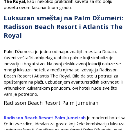
The Royal
, kao i nekoliko praktičnih saveta za što bolju
posetu ovom fascinantnom gradu.
Luksuzan smeštaj na Palm Džumeiri:
Radisson Beach Resort i Atlantis The
Royal
Palm Džumeira je jedno od najpoznatijih mesta u Dubaiu,
čuveni veštački arhipelag u obliku palme koji simbolizuje
inovaciju i bogatstvo. Na ovoj ekskluzivnoj lokaciji nalaze se
mnogi luksuzni hoteli, a među njima se izdvajaju Radisson
Beach Resort i Atlantis The Royal. Bilo da ste u potrazi za
opuštanjem na plaži, uzbuđenjem avanturističkih aktivnosti ili
vrhunskom kulinarskom ponudom, ovi hoteli nude sve što
vam je potrebno.
Radisson Beach Resort Palm Jumeirah
Radisson Beach Resort Palm Jumeirah
je moderni hotel sa
četiri zvezdice, idealan za goste koji žele kombinaciju luksuza
i pristupačnosti. Smešten na popularnoj Palm Džumeiri, ovaj